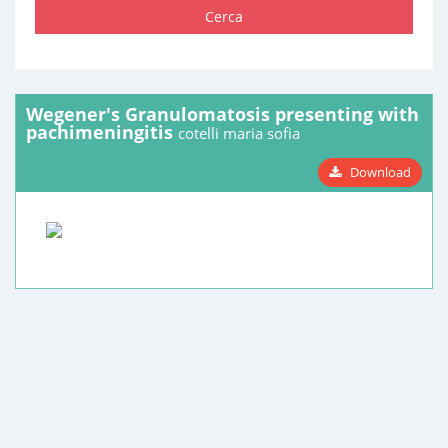
Cerca
Wegener's Granulomatosis presenting with
pachimeningitis
cotelli maria sofia
Download